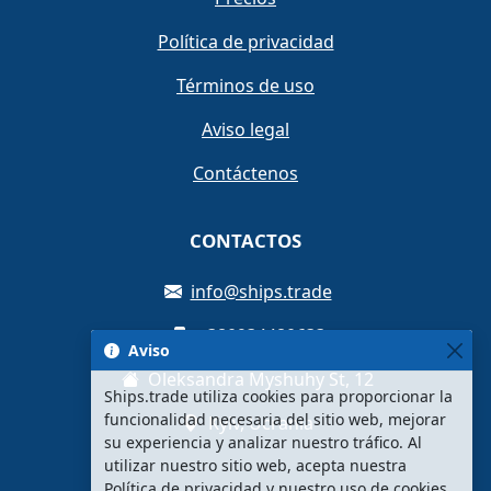
Política de privacidad
Términos de uso
Aviso legal
Contáctenos
CONTACTOS
info@ships.trade
+380934480633
Aviso
Oleksandra Myshuhy St, 12
Ships.trade utiliza cookies para proporcionar la
funcionalidad necesaria del sitio web, mejorar
Kyiv, Ucrania
su experiencia y analizar nuestro tráfico. Al
utilizar nuestro sitio web, acepta nuestra
Política de privacidad y nuestro uso de cookies.