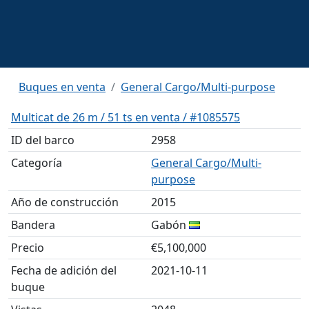
Buques en venta
General Cargo/Multi-purpose
Multicat de 26 m / 51 ts en venta / #1085575
ID del barco
2958
Categoría
General Cargo/Multi-
purpose
Año de construcción
2015
Bandera
Gabón
Precio
€5,100,000
Fecha de adición del
2021-10-11
buque