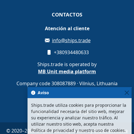
CONTACTOS
Atención al cliente
info@ships.trade
+380934480633
Ships.trade is operated by
MB Unit media platform
Company code 308087889 · Vilnius, Lithuania
Aviso
Ships.trade utiliza cookies para proporcionar la
Regístrese gratis
Registrarse
funcionalidad necesaria del sitio web, mejorar
su experiencia y analizar nuestro tráfico. Al
utilizar nuestro sitio web, acepta nuestra
© 2020–2026 Ships.trade. Operated by
MB Unit media
Política de privacidad y nuestro uso de cookies.