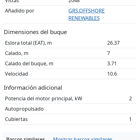
Vistas
2048
Añadido por
GRS.OFFSHORE
RENEWABLES
Dimensiones del buque
Eslora total (EAT), m
26.37
Calado, m
7
Calado del buque, m
3.71
Velocidad
10.6
Información adicional
Potencia del motor principal, kW
2
Autopropulsado
Cubiertas
1
Barcos similares
Mostrar barcos similares