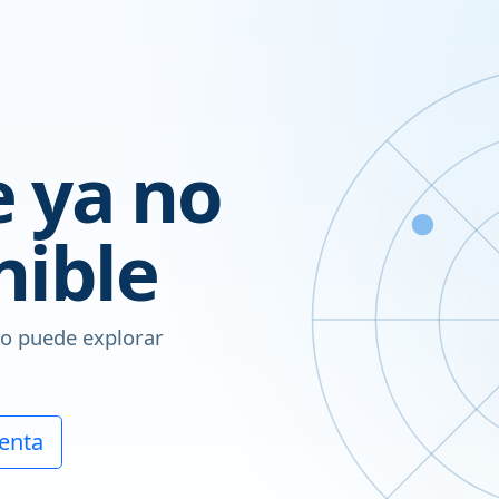
 ya no
nible
ro puede explorar
enta