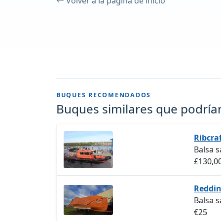
Volver a la página de inicio
BUQUES RECOMENDADOS
Buques similares que podrían
Ribcraf
Balsa 
£130,0
Reddin
Balsa 
€25