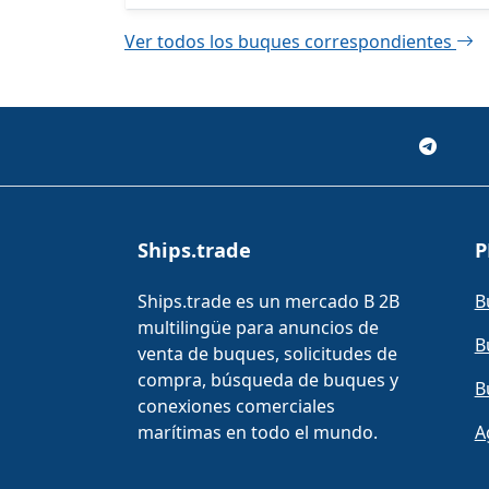
Ver todos los buques correspondientes
Ships.trade
P
Ships.trade es un mercado B 2B
B
multilingüe para anuncios de
B
venta de buques, solicitudes de
compra, búsqueda de buques y
B
conexiones comerciales
marítimas en todo el mundo.
A