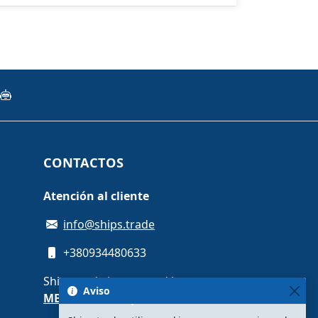
CONTACTOS
Atención al cliente
info@ships.trade
+380934480633
Ships.trade is operated by
Aviso
MB Unit media platform