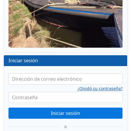
Anterior
Siguien
Iniciar sesión
Dirección de correo electrónico
¿Olvidó su contraseña?
Contraseña
Iniciar sesión
o