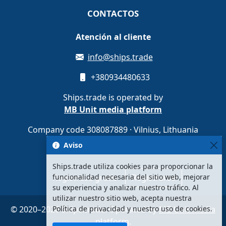
CONTACTOS
Atención al cliente
info@ships.trade
+380934480633
Ships.trade is operated by
MB Unit media platform
Company code 308087889 · Vilnius, Lithuania
Aviso
Ships.trade utiliza cookies para proporcionar la
Regístrese gratis
Registrarse
funcionalidad necesaria del sitio web, mejorar
su experiencia y analizar nuestro tráfico. Al
utilizar nuestro sitio web, acepta nuestra
© 2020–2026 Ships.trade. Operated by
MB Unit media
Política de privacidad y nuestro uso de cookies.
platform
.