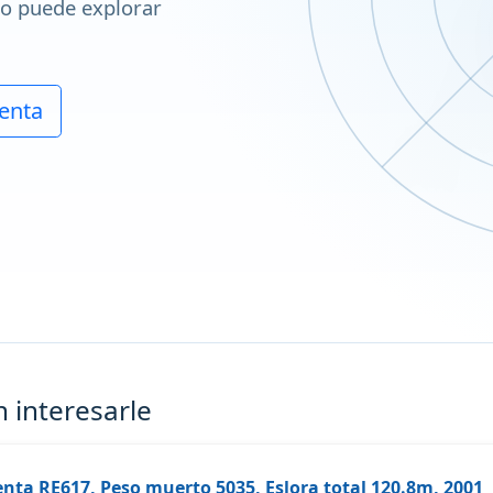
ro puede explorar
enta
 interesarle
enta RE617, Peso muerto 5035, Eslora total 120.8m, 2001