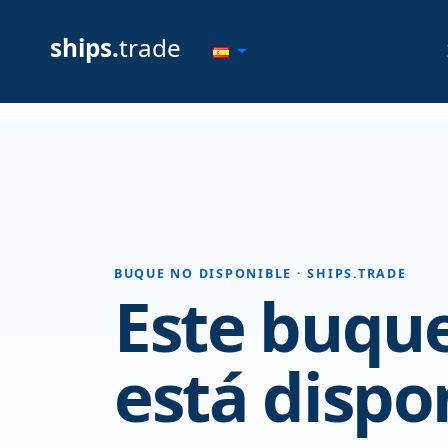
ships.
trade
BUQUE NO DISPONIBLE · SHIPS.TRADE
Este buque
está dispo