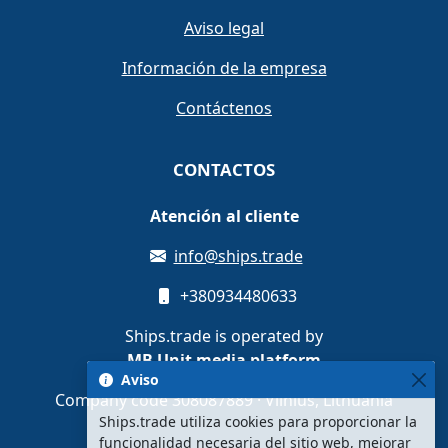
Aviso legal
Información de la empresa
Contáctenos
CONTACTOS
Atención al cliente
info@ships.trade
+380934480633
Ships.trade is operated by
MB Unit media platform
Aviso
Company code 308087889 · Vilnius, Lithuania
Ships.trade utiliza cookies para proporcionar la
funcionalidad necesaria del sitio web, mejorar