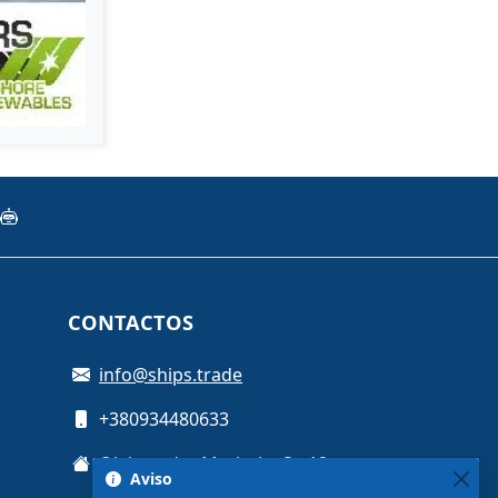
CONTACTOS
info@ships.trade
+380934480633
Oleksandra Myshuhy St, 12
Aviso