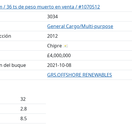
m / 36 ts de peso muerto en venta / #1070512
3034
General Cargo/Multi-purpose
cción
2012
Chipre
£4,000,000
ón del buque
2021-10-08
GRS.OFFSHORE RENEWABLES
32
2.8
8.5