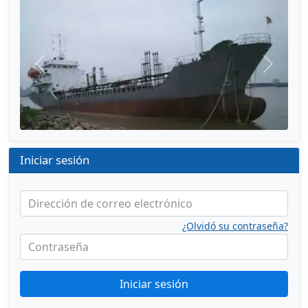
Anterior
Siguien
Iniciar sesión
Dirección de correo electrónico
¿Olvidó su contraseña?
Contraseña
Iniciar sesión