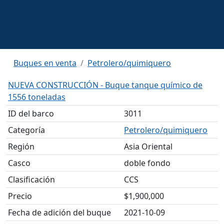
Buques en venta
Petrolero/quimiquero
NUEVA CONSTRUCCIÓN - Buque tanque químico de
1556 toneladas
ID del barco
3011
Categoría
Petrolero/quimiquero
Región
Asia Oriental
Casco
doble fondo
Clasificación
CCS
Precio
$1,900,000
Fecha de adición del buque
2021-10-09