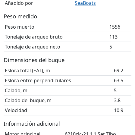
Añadido por
SeaBoats
Peso medido
Peso muerto
1556
Tonelaje de arqueo bruto
113
Tonelaje de arqueo neto
5
Dimensiones del buque
Eslora total (EAT), m
69.2
Eslora entre perpendiculares
63.5
Calado, m
5
Calado del buque, m
3.8
Velocidad
10.9
Información adicional
Motor principal
6210zlc-21 1 1 Set Zibo,