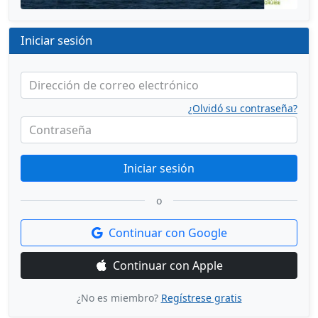
Iniciar sesión
Dirección de correo electrónico
¿Olvidó su contraseña?
Contraseña
Iniciar sesión
o
Continuar con Google
Continuar con Apple
¿No es miembro?
Regístrese gratis