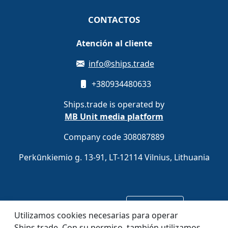
CONTACTOS
Atención al cliente
info@ships.trade
+380934480633
Ships.trade is operated by
MB Unit media platform
Company code 308087889
Perkūnkiemio g. 13-91, LT-12114 Vilnius, Lithuania
Regístrese gratis
Registrarse
Utilizamos cookies necesarias para operar
Ships.trade. Con su permiso, también utilizamos